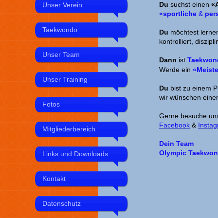
Du
suchst einen
«
Unser Verein
«sportliche
&
per
Taekwondo
Du
möchtest lerne
kontrolliert, diszipl
Unser Team
Dann
ist
Taekwo
Werde ein
«Meiste
Unser Training
Du
bist zu einem
P
wir wünschen einen
Fotos
Gerne besuche un
Facebook
&
Insta
Mitgliederbereich
Dein Team
Olympic Taekwond
Links und Downloads
Kontakt
Datenschutz