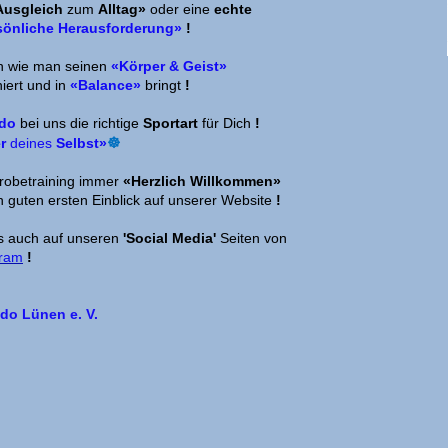
Ausgleich
zum
Alltag»
oder eine
echte
sönliche Herausforderung»
!
n wie man seinen
«Körper & Geist»
iniert und in
«
Balance»
bringt
!
ndo
bei uns die richtige
Sportart
für Dich
!
r
deines
Selbst»
☸
robetraining immer
«Herzlich Willkommen»
 guten ersten Einblick auf unserer
Website
!
s auch auf unseren
'Social Media'
Seiten von
gram
!
o Lünen e. V.