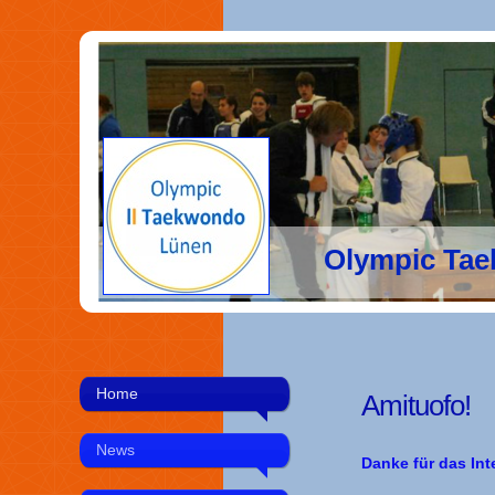
Olympic Tae
Home
Amituofo!
News
Danke für das In