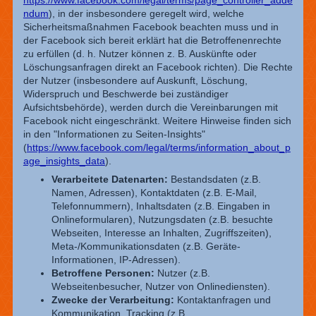
https://www.facebook.com/legal/terms/page_controller_adde
ndum
), in der insbesondere geregelt wird, welche
Sicherheitsmaßnahmen Facebook beachten muss und in
der Facebook sich bereit erklärt hat die Betroffenenrechte
zu erfüllen (d. h. Nutzer können z. B. Auskünfte oder
Löschungsanfragen direkt an Facebook richten). Die Rechte
der Nutzer (insbesondere auf Auskunft, Löschung,
Widerspruch und Beschwerde bei zuständiger
Aufsichtsbehörde), werden durch die Vereinbarungen mit
Facebook nicht eingeschränkt. Weitere Hinweise finden sich
in den "Informationen zu Seiten-Insights"
(
https://www.facebook.com/legal/terms/information_about_p
age_insights_data
).
Verarbeitete Datenarten:
Bestandsdaten (z.B.
Namen, Adressen), Kontaktdaten (z.B. E-Mail,
Telefonnummern), Inhaltsdaten (z.B. Eingaben in
Onlineformularen), Nutzungsdaten (z.B. besuchte
Webseiten, Interesse an Inhalten, Zugriffszeiten),
Meta-/Kommunikationsdaten (z.B. Geräte-
Informationen, IP-Adressen).
Betroffene Personen:
Nutzer (z.B.
Webseitenbesucher, Nutzer von Onlinediensten).
Zwecke der Verarbeitung:
Kontaktanfragen und
Kommunikation, Tracking (z.B.