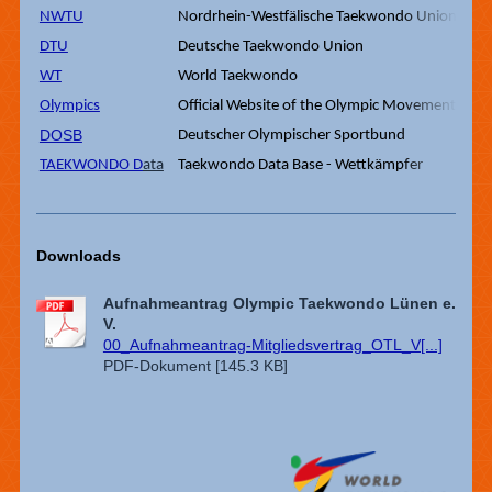
NWTU
Nordrhein-Westfälische Taekwondo Union
DTU
Deutsche Taekwondo Union
WT
World Taekwondo
Olympics
Official Website of the Olympic Movement
DOSB
Deutscher Olympischer Sportbund
TAEKWONDO D
ata
Taekwondo Data Base - Wettkämpfer
Downloads
Aufnahmeantrag Olympic Taekwondo Lünen e.
V.
00_Aufnahmeantrag-Mitgliedsvertrag_OTL_V[...]
PDF-Dokument [145.3 KB]